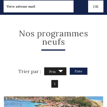
OK
Nos programmes
neufs
Trier par :
Date
Prix
1