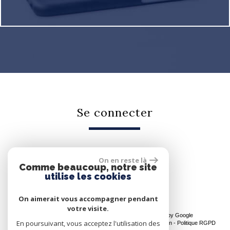
Se connecter
On en reste là
Espace propriétaire
Comme beaucoup, notre site
utilise les cookies
On aimerait vous accompagner pendant
votre visite.
© 2026 | Tous droits réservés | Traduction powered by Google
En poursuivant, vous acceptez l'utilisation des
Plan du site
-
Mentions légales
-
Nos honoraires
-
Liens
-
Admin
-
Politique RGPD