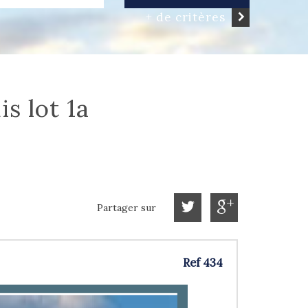
+ de critères
s lot 1a
Partager sur
Ref 434