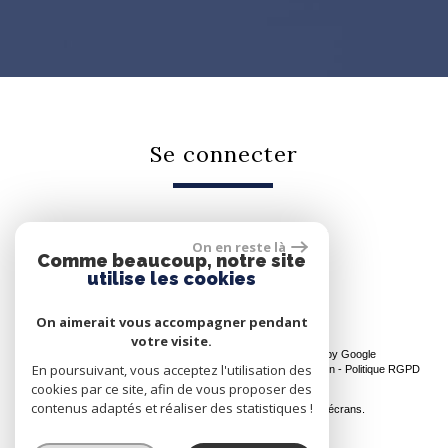
se connecter
On en reste là
Espace propriétaire
Comme beaucoup, notre site
utilise les cookies
On aimerait vous accompagner pendant
votre visite.
© 2026 | Tous droits réservés | Traduction powered by Google
En poursuivant, vous acceptez l'utilisation des
Plan du site
-
Mentions légales
-
Nos honoraires
-
Liens
-
Admin
-
Politique RGPD
cookies par ce site, afin de vous proposer des
Site internet compatible multi-supports,
contenus adaptés et réaliser des statistiques !
un seul site adaptable à tous les types d'écrans.