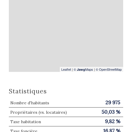
Leaflet
|
©
Maps
|
© OpenStreetMap
Jawg
Statistiques
29 975
Nombre d'habitants
50,03 %
Propriétaires (vs. locataires)
9,82 %
Taxe habitation
16,87 %
Taxe foncière