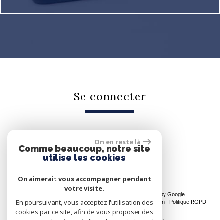
se connecter
On en reste là
Espace propriétaire
Comme beaucoup, notre site
utilise les cookies
On aimerait vous accompagner pendant
votre visite.
© 2026 | Tous droits réservés | Traduction powered by Google
En poursuivant, vous acceptez l'utilisation des
Plan du site
-
Mentions légales
-
Nos honoraires
-
Liens
-
Admin
-
Politique RGPD
cookies par ce site, afin de vous proposer des
Site internet compatible multi-supports,