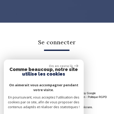
se connecter
On en reste là
Espace propriétaire
Comme beaucoup, notre site
utilise les cookies
On aimerait vous accompagner pendant
votre visite.
© 2026 | Tous droits réservés | Traduction powered by Google
En poursuivant, vous acceptez l'utilisation des
Plan du site
-
Mentions légales
-
Nos honoraires
-
Liens
-
Admin
-
Politique RGPD
cookies par ce site, afin de vous proposer des
Site internet compatible multi-supports,
contenus adaptés et réaliser des statistiques !
un seul site adaptable à tous les types d'écrans.