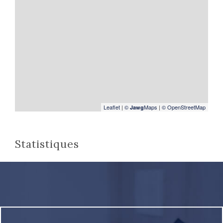
Leaflet
|
©
Maps
|
© OpenStreetMap
Jawg
Statistiques