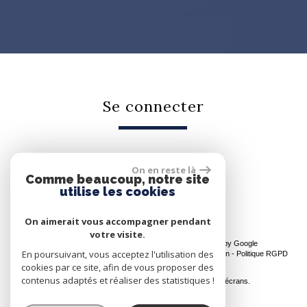
se connecter
On en reste là
Espace propriétaire
Comme beaucoup, notre site
utilise les cookies
On aimerait vous accompagner pendant
votre visite.
© 2026 | Tous droits réservés | Traduction powered by Google
En poursuivant, vous acceptez l'utilisation des
Plan du site
-
Mentions légales
-
Nos honoraires
-
Liens
-
Admin
-
Politique RGPD
cookies par ce site, afin de vous proposer des
Site internet compatible multi-supports,
contenus adaptés et réaliser des statistiques !
un seul site adaptable à tous les types d'écrans.