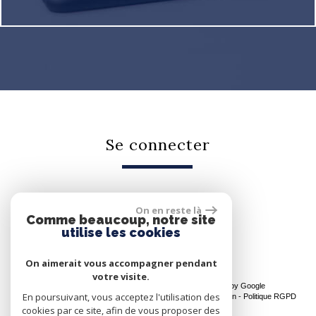
se connecter
On en reste là
Espace propriétaire
Comme beaucoup, notre site
utilise les cookies
On aimerait vous accompagner pendant
votre visite.
© 2026 | Tous droits réservés | Traduction powered by Google
En poursuivant, vous acceptez l'utilisation des
Plan du site
-
Mentions légales
-
Nos honoraires
-
Liens
-
Admin
-
Politique RGPD
cookies par ce site, afin de vous proposer des
Site internet compatible multi-supports,