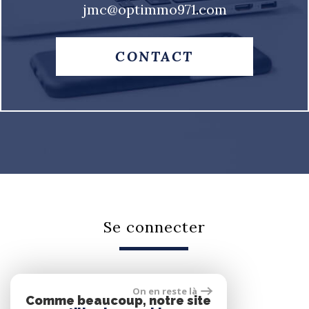
jmc@optimmo971.com
CONTACT
se connecter
On en reste là
Espace propriétaire
Comme beaucoup, notre site