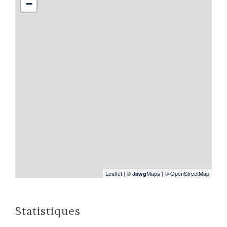
−
Leaflet
|
©
Maps
|
© OpenStreetMap
Jawg
Statistiques