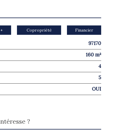
 +
Copropriété
Financier
97170
160 m²
4
5
OUI
intéresse ?