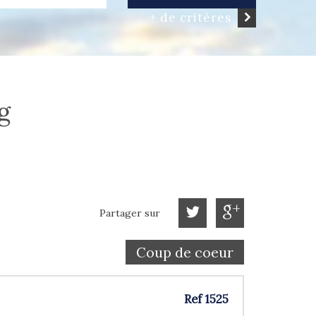
+ de critères
g
Partager sur
Coup de coeur
Ref 1525