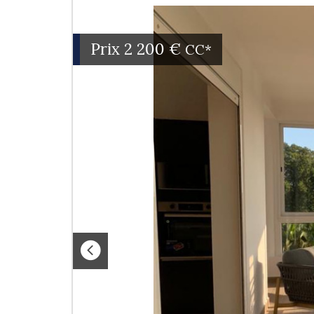
Prix
2 200 €
CC*